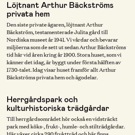
Löjtnant Arthur Bäckströms
privata hem
Den siste private ägaren, löjtnant Arthur
Bäckström, testamenterade Julita gård till
Nordiska museet år 1941. Vi vårdar och bevarar
miljöerna som de sett ut sedan Arthur Bäckströms
tid här vid åren kring år 1900. Stora huset, som vi
känner det idag, är byggt under första hälften av
1730-talet. Idag visar huset framför allt Arthur
Bäckströms privata hem och ägodelar.
Herrgårdspark och
kulturhistoriska trädgårdar
Till herrgårdsområdet hör också en vidsträckt
park med köks-, frukt-, humle- och stilträdgårdar.
Här växer cirka 290 fruktträd och här finns