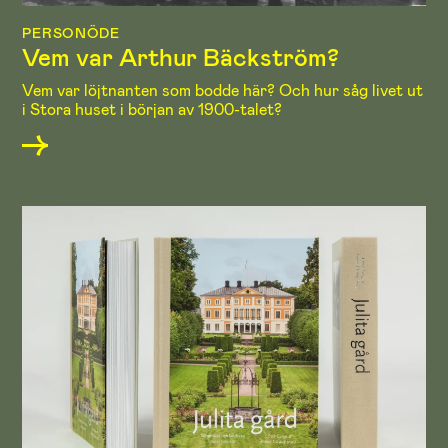
PERSONÖDE
Vem var Arthur Bäckström?
Vem var löjtnanten som bodde här? Och hur såg livet ut
i Stora huset i början av 1900-talet?