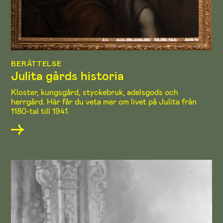
BERÄTTELSE
Julita gårds historia
Kloster, kungsgård, styckebruk, adelsgods och
herrgård. Här får du veta mer om livet på Julita från
1180-tal till 1941.