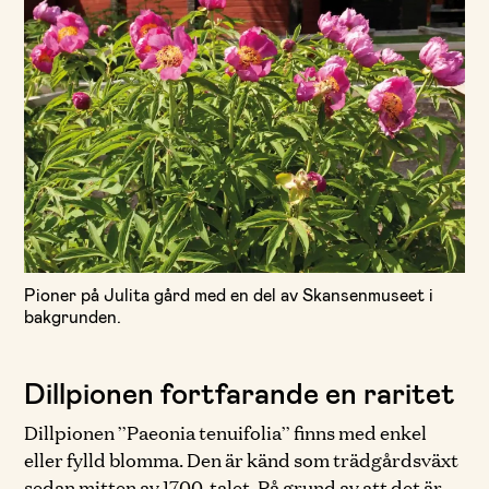
Pioner på Julita gård med en del av Skansenmuseet i
bakgrunden.
Dillpionen fortfarande en raritet
Dillpionen ”Paeonia tenuifolia” finns med enkel
eller fylld blomma. Den är känd som trädgårdsväxt
sedan mitten av 1700-talet. På grund av att det är