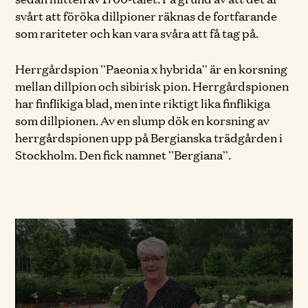
svårt att föröka dillpioner räknas de fortfarande
som rariteter och kan vara svåra att få tag på.
Herrgårdspion ”Paeonia x hybrida” är en korsning
mellan dillpion och sibirisk pion. Herrgårdspionen
har finflikiga blad, men inte riktigt lika finflikiga
som dillpionen. Av en slump dök en korsning av
herrgårdspionen upp på Bergianska trädgården i
Stockholm. Den fick namnet ”Bergiana”.
Tilllåt cookies så kan du se videon