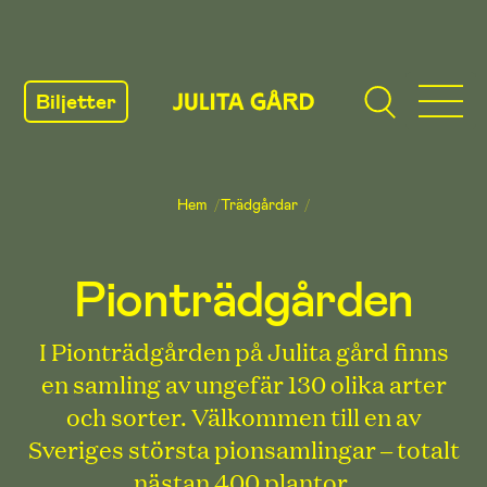
GÅ
TILL
Biljetter
INNEHÅLL
Hem
/
Trädgårdar
/
Pionträdgården
I Pionträdgården på Julita gård finns
en samling av ungefär 130 olika arter
och sorter. Välkommen till en av
Sveriges största pionsamlingar – totalt
nästan 400 plantor.