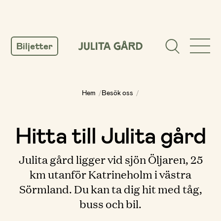
GÅ
TILL
Biljetter
INNEHÅLL
Hem
/
Besök oss
/
Hitta till Julita gård
Julita gård ligger vid sjön Öljaren, 25
km utanför Katrineholm i västra
Sörmland. Du kan ta dig hit med tåg,
buss och bil.