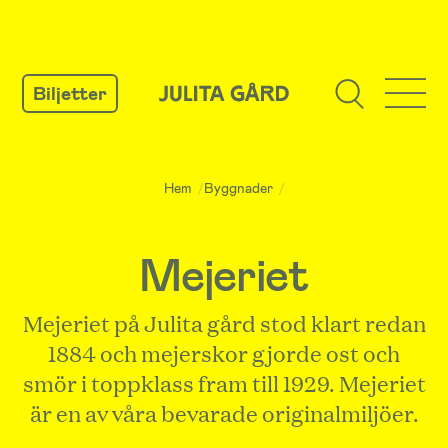
GÅ
TILL
Biljetter
INNEHÅLL
Hem
/
Byggnader
/
Mejeriet
Mejeriet på Julita gård stod klart redan
1884 och mejerskor gjorde ost och
smör i toppklass fram till 1929. Mejeriet
är en av våra bevarade originalmiljöer.