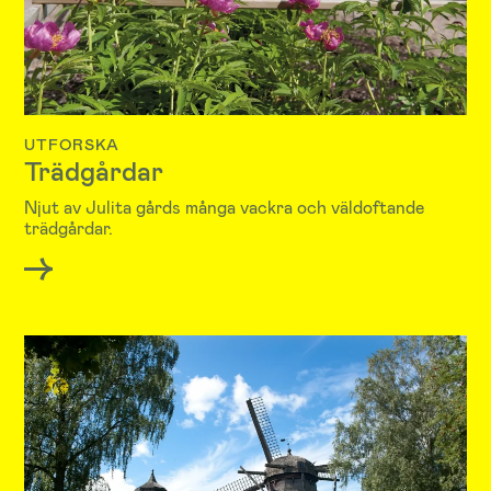
UTFORSKA
Trädgårdar
Njut av Julita gårds många vackra och väldoftande
trädgårdar.