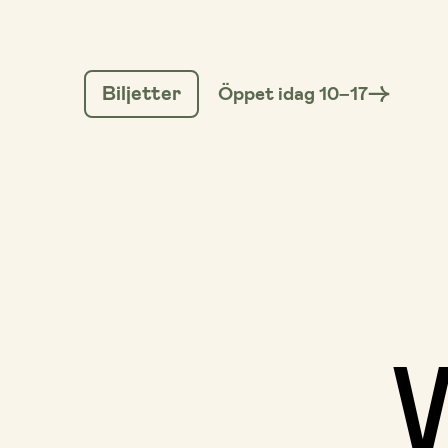
GÅ
TILL
Biljetter
Öppet idag 10–17
INNEHÅLL