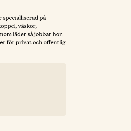
 specialliserad på
koppel, väskor,
inom läder så jobbar hon
 för privat och offentlig