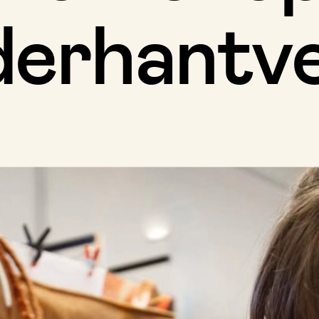
derhantv