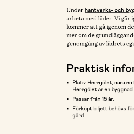
Under
hantverks- och by
arbeta med läder. Vi går 
kommer att gå igenom de ol
mer om de grundläggande 
genomgång av lädrets eg
Praktisk inf
Plats: Herrgölet, nära en
Herrgölet är en byggnad 
Passar från 15 år.
Förköpt biljett behövs för
gård.