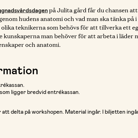
ggnadsvårdsdagen
på Julita gård får du chansen att
igenom hudens anatomi och vad man ska tänka på i v
ika teknikerna som behövs för att tillverka ett eget
kunskaperna man behöver för att arbeta i läder m
enskaper och anatomi.
ormation
trékassan.
som ligger bredvid entrékassan.
 att delta på workshopen. Material ingår. I biljetten ingår