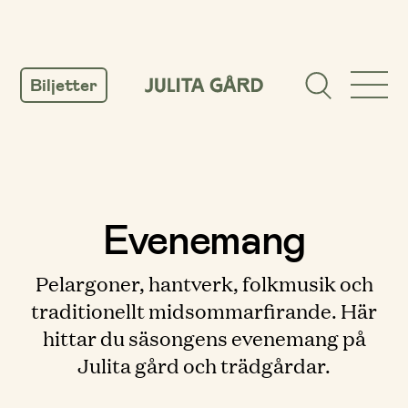
GÅ
TILL
Biljetter
INNEHÅLL
Evenemang
Pelargoner, hantverk, folkmusik och
traditionellt midsommarfirande. Här
hittar du säsongens evenemang på
Julita gård och trädgårdar.