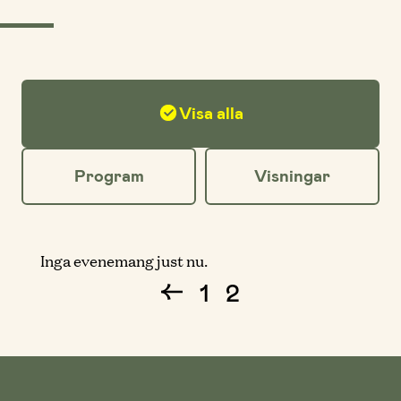
Filter
Visa alla
för
evenemang
Program
Visningar
Inga evenemang just nu.
1
2
PREVIOUS_PAGE