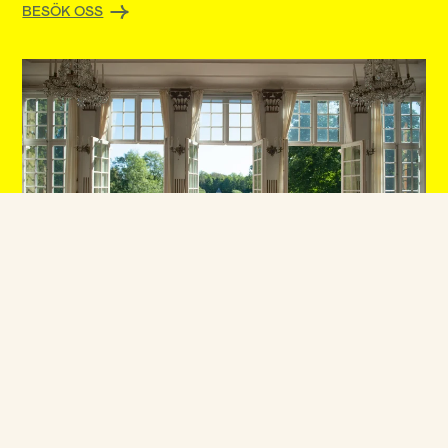
BESÖK OSS
UTFORSKA
Byggnader
Upptäck Julitas gårds bevarade hus och interiörer.