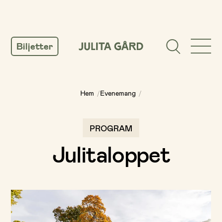
GÅ
TILL
Biljetter
INNEHÅLL
Hem
/
Evenemang
/
PROGRAM
Julitaloppet